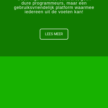
dure programmeurs, maar een
gebruiksvriendelijk platform waarmee
iedereen uit de voeten kan!
Starteenwinkel.nl is your go-to platform for
launching your first online business. Whether it's
clothing boutiques or trendy tech stores, we
LEES MEER
make the process simple, straightforward, and
hassle-free. Our platform allows you to create
your online store, easily add products and
manage inventory, and integrate it with all major
payment gateways to ensure a seamless
shopping experience for your customers. Are you
more interested in gaming and want to dive into
the world of virtual casinos? We've got you
covered! For casino enthusiasts, you'll definitely
be interested in the Lemon casino app. Available
on Google Play Store