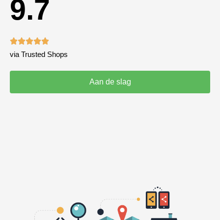
9.7





via Trusted Shops
Aan de slag